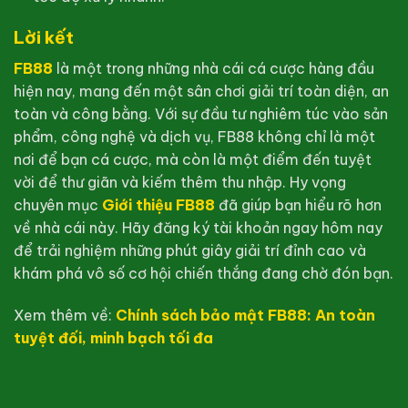
Lời kết
FB88
là một trong những nhà cái cá cược hàng đầu
hiện nay, mang đến một sân chơi giải trí toàn diện, an
toàn và công bằng. Với sự đầu tư nghiêm túc vào sản
phẩm, công nghệ và dịch vụ, FB88 không chỉ là một
nơi để bạn cá cược, mà còn là một điểm đến tuyệt
vời để thư giãn và kiếm thêm thu nhập. Hy vọng
chuyên mục
Giới thiệu FB88
đã giúp bạn hiểu rõ hơn
về nhà cái này. Hãy đăng ký tài khoản ngay hôm nay
để trải nghiệm những phút giây giải trí đỉnh cao và
khám phá vô số cơ hội chiến thắng đang chờ đón bạn.
Xem thêm về:
Chính sách bảo mật FB88: An toàn
tuyệt đối, minh bạch tối đa