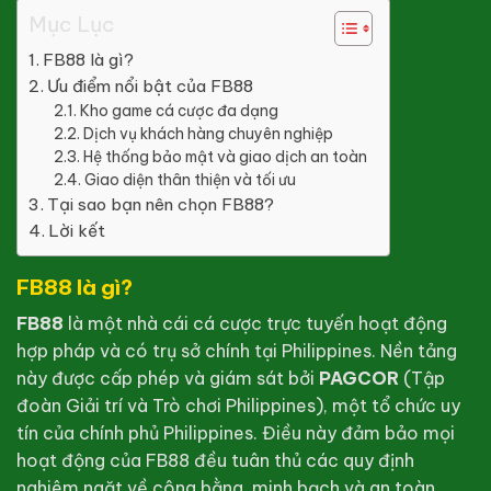
Mục Lục
FB88 là gì?
Ưu điểm nổi bật của FB88
Kho game cá cược đa dạng
Dịch vụ khách hàng chuyên nghiệp
Hệ thống bảo mật và giao dịch an toàn
Giao diện thân thiện và tối ưu
Tại sao bạn nên chọn FB88?
Lời kết
FB88 là gì?
FB88
là một nhà cái cá cược trực tuyến hoạt động
hợp pháp và có trụ sở chính tại Philippines. Nền tảng
này được cấp phép và giám sát bởi
PAGCOR
(Tập
đoàn Giải trí và Trò chơi Philippines), một tổ chức uy
tín của chính phủ Philippines. Điều này đảm bảo mọi
hoạt động của FB88 đều tuân thủ các quy định
nghiêm ngặt về công bằng, minh bạch và an toàn.