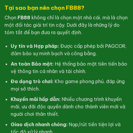
Tại sao bạn nên chọn FB88?
Chọn
FB88
không chỉ là chọn một nhà cái, mà là chọn
một đối tác giải trí tin cậy. Dưới đây là những lý do
tóm tắt để bạn đưa ra quyết định.
Uy tín và Hợp pháp:
Được cấp phép bởi PAGCOR,
đảm bảo sự minh bạch và công bằng.
An toàn Bảo mật:
Hệ thống bảo mật tiên tiến bảo
vệ thông tin cá nhân và tài chính.
Đa dạng trò chơi:
Kho game phong phú, đáp ứng
mọi sở thích.
Khuyến mãi hấp dẫn:
Nhiều chương trình khuyến
mãi, ưu đãi độc quyền dành cho thành viên mới và
người chơi thân thiết.
Giao dịch nhanh chóng:
Nạp/rút tiền tiện lợi và
tốc độ xử lý nhanh.