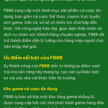
FB88 cung cấp một danh mục sản phẩm cá cược đa
dạng, bao gồm cá cược thể thao, casino trực tuyến,
slot game, bắn cá, xổ số và nhiều trò chơi hấp dẫn
khác. Với công nghệ hiện đại, giao diện thân thiện và
dịch vụ chăm sóc khách hàng chuyên nghiệp, FB88 đã
trở thành điểm đến lý tưởng cho hàng triệu người chơi
trên khắp thế giới.
Ưu điểm nổi bật của FB88
Sự thành công của
FB88
đến từ những ưu điểm vượt
trội mà nền tảng này mang lại, tạo nên sự khác biệt
so với các nhà cái khác trên thị trường.
Kho game cá cược đa dạng
FB88 tự hào sở hữu một kho tàng game khổng lồ,
được cung cấp bởi các nhà phát hành game hàng đầu