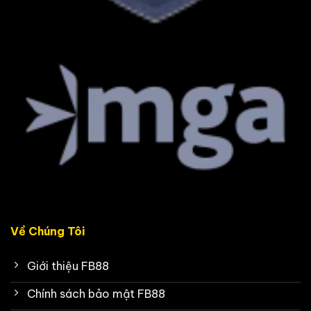
Về Chúng Tôi
Giới thiệu FB88
Chính sách bảo mật FB88