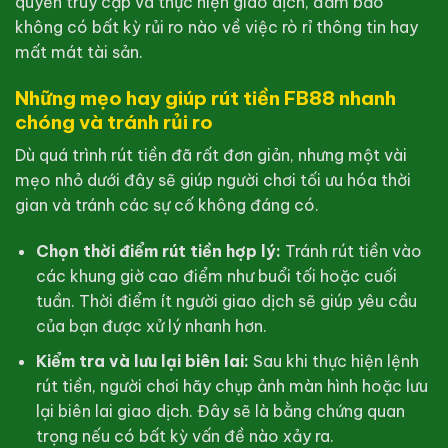
quyền truy cập và thực hiện giao dịch, đảm bảo
không có bất kỳ rủi ro nào về việc rò rỉ thông tin hay
mất mát tài sản.
Những mẹo hay giúp rút tiền FB88 nhanh
chóng và tránh rủi ro
Dù quá trình rút tiền đã rất đơn giản, nhưng một vài
mẹo nhỏ dưới đây sẽ giúp người chơi tối ưu hóa thời
gian và tránh các sự cố không đáng có.
Chọn thời điểm rút tiền hợp lý:
Tránh rút tiền vào
các khung giờ cao điểm như buổi tối hoặc cuối
tuần. Thời điểm ít người giao dịch sẽ giúp yêu cầu
của bạn được xử lý nhanh hơn.
Kiểm tra và lưu lại biên lai:
Sau khi thực hiện lệnh
rút tiền, người chơi hãy chụp ảnh màn hình hoặc lưu
lại biên lai giao dịch. Đây sẽ là bằng chứng quan
trọng nếu có bất kỳ vấn đề nào xảy ra.