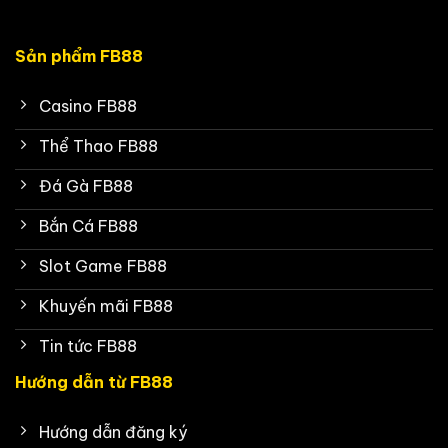
Sản phẩm FB88
Casino FB88
Thể Thao FB88
Đá Gà FB88
Bắn Cá FB88
Slot Game FB88
Khuyến mãi FB88
Tin tức FB88
Hướng dẫn từ FB88
Hướng dẫn đăng ký