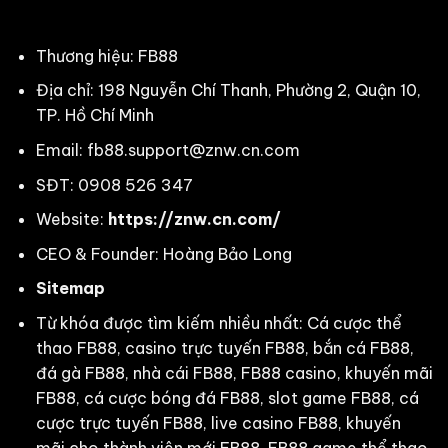
Thương hiệu: FB88
Địa chỉ: 198 Nguyễn Chí Thanh, Phường 2, Quận 10,
TP. Hồ Chí Minh
Email:
fb88.support@znw.cn.com
SĐT: 0908 526 347
Website:
https://znw.cn.com/
CEO & Founder: Hoàng Bảo Long
Sitemap
Từ khóa được tìm kiếm nhiều nhất: Cá cược thể
thao FB88, casino trực tuyến FB88, bắn cá FB88,
đá gà FB88, nhà cái FB88, FB88 casino, khuyến mãi
FB88, cá cược bóng đá FB88, slot game FB88, cá
cược trực tuyến FB88, live casino FB88, khuyến
mãi cho thành viên mới FB88, FB88 game thể thao,