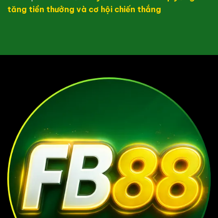
tăng tiền thưởng và cơ hội chiến thắng