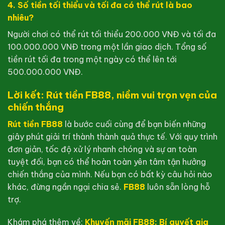
4.
Số tiền tối thiểu và tối đa có thể rút là bao
nhiêu?
Người chơi có thể rút tối thiểu 200.000 VNĐ và tối đa
100.000.000 VNĐ trong một lần giao dịch. Tổng số
tiền rút tối đa trong một ngày có thể lên tới
500.000.000 VNĐ.
Lời kết: Rút tiền FB88, niềm vui trọn vẹn của
chiến thắng
Rút tiền FB88
là bước cuối cùng để bạn biến những
giây phút giải trí thành thành quả thực tế. Với quy trình
đơn giản, tốc độ xử lý nhanh chóng và sự an toàn
tuyệt đối, bạn có thể hoàn toàn yên tâm tận hưởng
chiến thắng của mình. Nếu bạn có bất kỳ câu hỏi nào
khác, đừng ngần ngại chia sẻ.
FB88
luôn sẵn lòng hỗ
trợ.
Khám phá thêm về:
Khuyến mãi FB88: Bí quyết gia