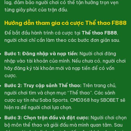
lag, đảm bảo người chơi có thể tận hưởng trọn vẹn
từng giây phút của trận đấu.
Hướng dẫn tham gia cá cược Thể thao FB88
Để bắt đầu hành trình cá cược tại
Thể thao FB88
,
người chơi chỉ cần làm theo các bước đơn giản sau.
Bước 1: Đăng nhập và nạp tiền:
Người chơi đăng
nhập vào tài khoản của mình. Nếu chưa có, người chơi
hãy đăng ký tài khoản mới và nạp tiền để có vốn
cược.
Bước 2: Truy cập sảnh Thể thao:
Trên trang chủ,
người chơi tìm và chọn mục “Thể thao”. Các sảnh
cược uy tín như Saba Sports, CMD368 hay SBOBET sẽ
hiện ra để người chơi lựa chọn.
Bước 3: Chọn trận đấu và đặt cược:
Người chơi chọn
bộ môn thể thao và giải đấu mà mình quan tâm. Sau