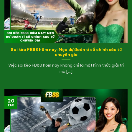
Soi kèo FB88 hôm nay: Mẹo dự đoán tỉ số chính xác từ
chuyên gia
Việc soi kèo FB88 hôm nay không chỉ là một hình thức giải trí
mà [...]
20
Th8