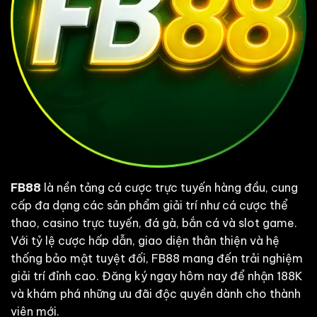
FB88
là nền tảng cá cược trực tuyến hàng đầu, cung
cấp đa dạng các sản phẩm giải trí như cá cược thể
thao, casino trực tuyến, đá gà, bắn cá và slot game.
Với tỷ lệ cược hấp dẫn, giao diện thân thiện và hệ
thống bảo mật tuyệt đối, FB88 mang đến trải nghiệm
giải trí đỉnh cao. Đăng ký ngay hôm nay để nhận 188K
và khám phá những ưu đãi độc quyền dành cho thành
viên mới.