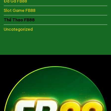
Đá Gà FB88
khắc
phục
Slot Game FB88
Thể Thao FB88
Uncategorized