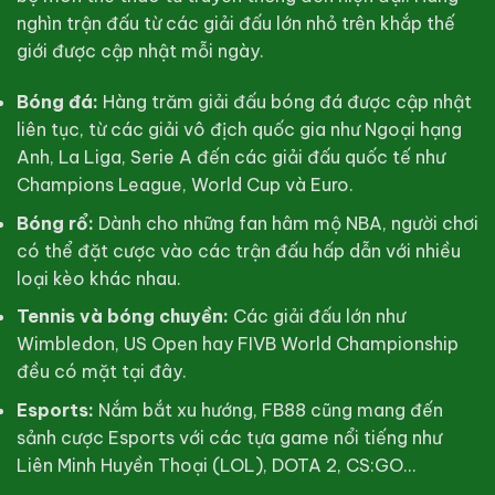
nghìn trận đấu từ các giải đấu lớn nhỏ trên khắp thế
giới được cập nhật mỗi ngày.
Bóng đá:
Hàng trăm giải đấu bóng đá được cập nhật
liên tục, từ các giải vô địch quốc gia như Ngoại hạng
Anh, La Liga, Serie A đến các giải đấu quốc tế như
Champions League, World Cup và Euro.
Bóng rổ:
Dành cho những fan hâm mộ NBA, người chơi
có thể đặt cược vào các trận đấu hấp dẫn với nhiều
loại kèo khác nhau.
Tennis và bóng chuyền:
Các giải đấu lớn như
Wimbledon, US Open hay FIVB World Championship
đều có mặt tại đây.
Esports:
Nắm bắt xu hướng, FB88 cũng mang đến
sảnh cược Esports với các tựa game nổi tiếng như
Liên Minh Huyền Thoại (LOL), DOTA 2, CS:GO…