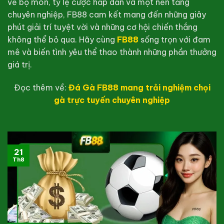
về bộ môn, tỷ lệ cược hấp dẫn và một nền tảng
chuyên nghiệp, FB88 cam kết mang đến những giây
phút giải trí tuyệt vời và những cơ hội chiến thắng
không thể bỏ qua. Hãy cùng
FB88
sống trọn với đam
mê và biến tình yêu thể thao thành những phần thưởng
giá trị.
Đọc thêm về:
Đá Gà FB88 mang trải nghiệm chọi
gà trực tuyến chuyên nghiệp
21
Th8