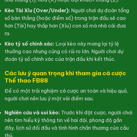
Kèo Tài Xỉu (Over/Under):
Người chơi dự đoán tổng
số bàn thắng (hoặc điểm số) trong trận đấu sẽ cao
hơn (Tài) hay thấp hơn (Xỉu) con số mà nhà cái đưa
ra.
Kèo tỷ số chính xác:
Loại kèo này mang lại tỷ lệ
thưởng cao nhưng cũng có rủi ro lớn. Người chơi dự
đoán tỷ số chính xác của trận đấu khi kết thúc.
Các lưu ý quan trọng khi tham gia cá cược
Thể thao FB88
Để có một trải nghiệm cá cược an toàn và hiệu quả,
người chơi nên lưu ý một vài điểm sau.
Nghiên cứu và soi kèo:
Trước khi đặt cược, người chơi
nên tìm hiểu kỹ thông tin về hai đội, phong độ gần
đây, lịch sử đối đầu và tình hình chấn thương của cầu
thủ.