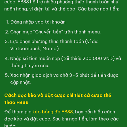
cược. FB88 hỗ trợ nhiều phương thức thanh toán như
ngân hàng, ví điện tử, và thẻ cào. Các bước nạp tiền:
Đăng nhập vào tài khoản.
Chọn mục “Chuyển tiền” trên thanh menu.
Lựa chọn phương thức thanh toán (ví dụ:
Vietcombank, Momo).
Nhập số tiền muốn nạp (tối thiểu 200.000 VND) và
thông tin yêu cầu.
Xác nhận giao dịch và chờ 3-5 phút để tiền được
cập nhật.
Cách đọc kèo và đặt cược chi tiết cá cược thể
thao FB88
Để tham gia
kèo bóng đá FB88
, bạn cần hiểu cách
đọc kèo và đặt cược. Sau khi nạp tiền, làm theo các
bước: