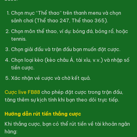
Chọn mục “Thể thao” trên thanh menu và chọn
sảnh chơi (Thể thao 247, Thể thao 365).
Chọn môn thể thao, ví dụ: bóng đá, bóng rổ, hoặc
tennis.
Chọn giải đấu và trận đấu bạn muốn đặt cược.
Chọn loại kèo (kèo châu Á, tài xỉu, v.v.) và nhập số
tiền cược.
Xác nhận vé cược và chờ kết quả.
Cược live FB88
cho phép đặt cược trong trận đấu,
tăng thêm sự kịch tính khi bạn theo dõi trực tiếp.
Hướng dẫn rút tiền thắng cược
Khi thắng cược, bạn có thể rút tiền về tài khoản ngân
hàng: