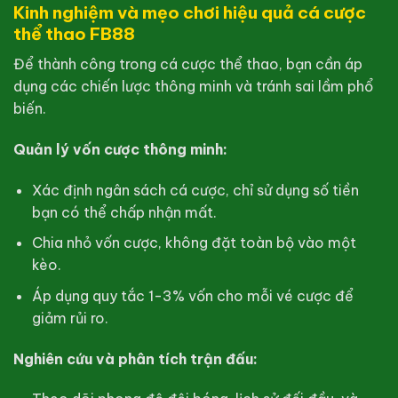
Kinh nghiệm và mẹo chơi hiệu quả cá cược
thể thao FB88
Để thành công trong cá cược thể thao, bạn cần áp
dụng các chiến lược thông minh và tránh sai lầm phổ
biến.
Quản lý vốn cược thông minh:
Xác định ngân sách cá cược, chỉ sử dụng số tiền
bạn có thể chấp nhận mất.
Chia nhỏ vốn cược, không đặt toàn bộ vào một
kèo.
Áp dụng quy tắc 1-3% vốn cho mỗi vé cược để
giảm rủi ro.
Nghiên cứu và phân tích trận đấu: