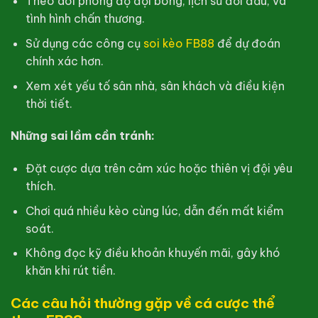
Theo dõi phong độ đội bóng, lịch sử đối đầu, và
tình hình chấn thương.
Sử dụng các công cụ
soi kèo FB88
để dự đoán
chính xác hơn.
Xem xét yếu tố sân nhà, sân khách và điều kiện
thời tiết.
Những sai lầm cần tránh:
Đặt cược dựa trên cảm xúc hoặc thiên vị đội yêu
thích.
Chơi quá nhiều kèo cùng lúc, dẫn đến mất kiểm
soát.
Không đọc kỹ điều khoản khuyến mãi, gây khó
khăn khi rút tiền.
Các câu hỏi thường gặp về cá cược thể