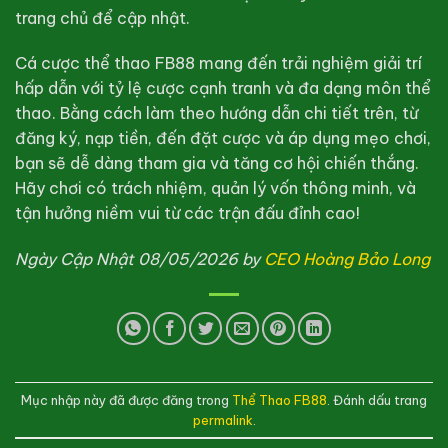
trang chủ để cập nhật.
Cá cược thể thao FB88 mang đến trải nghiệm giải trí
hấp dẫn với tỷ lệ cược cạnh tranh và đa dạng môn thể
thao. Bằng cách làm theo hướng dẫn chi tiết trên, từ
đăng ký, nạp tiền, đến đặt cược và áp dụng mẹo chơi,
bạn sẽ dễ dàng tham gia và tăng cơ hội chiến thắng.
Hãy chơi có trách nhiệm, quản lý vốn thông minh, và
tận hưởng niềm vui từ các trận đấu đỉnh cao!
Ngày Cập Nhật 08/05/2026 by
CEO Hoàng Bảo Long
Mục nhập này đã được đăng trong
Thể Thao FB88
. Đánh dấu trang
permalink
.