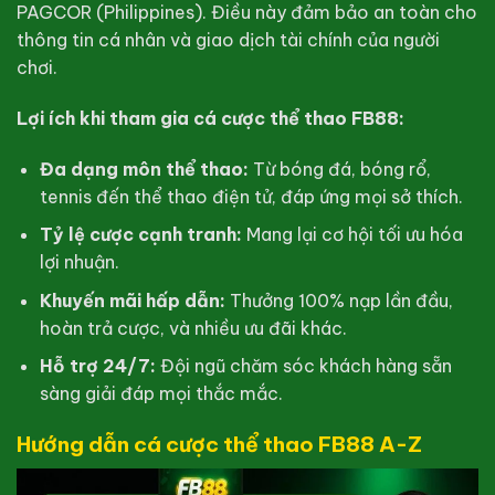
PAGCOR (Philippines). Điều này đảm bảo an toàn cho
thông tin cá nhân và giao dịch tài chính của người
chơi.
Lợi ích khi tham gia cá cược thể thao FB88:
Đa dạng môn thể thao:
Từ bóng đá, bóng rổ,
tennis đến thể thao điện tử, đáp ứng mọi sở thích.
Tỷ lệ cược cạnh tranh:
Mang lại cơ hội tối ưu hóa
lợi nhuận.
Khuyến mãi hấp dẫn:
Thưởng 100% nạp lần đầu,
hoàn trả cược, và nhiều ưu đãi khác.
Hỗ trợ 24/7:
Đội ngũ chăm sóc khách hàng sẵn
sàng giải đáp mọi thắc mắc.
Hướng dẫn cá cược thể thao FB88 A-Z