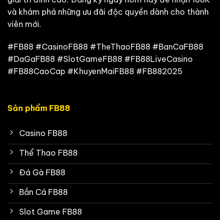
và khám phá những ưu đãi độc quyền dành cho thành
viên mới.
#FB88 #CasinoFB88 #TheThaoFB88 #BanCaFB88
#DaGaFB88 #SlotGameFB88 #FB88LiveCasino
#FB88CaoCap #KhuyenMaiFB88 #FB882025
Sản phẩm FB88
Casino FB88
Thể Thao FB88
Đá Gà FB88
Bắn Cá FB88
Slot Game FB88