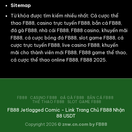
Sitemap
Từ khóa được tìm kiếm nhiều nhất: Cá cược thể
thao FB88, casino trực tuyến FB88, bắn cá FB88,
đá gà FB88, nhà cái FB88, FB88 casino, khuyến mãi
FB88, cá cược bóng đá FB88, slot game FB88, cá
cược trực tuyến FB88, live casino FB88, khuyến
mãi cho thành viên mới FB88, FB88 game thể thao,
cá cược thể thao online FB88, FB88 2025.
FB88
CASINO FB88
ĐÁ GÀ FB88
BẮN CÁ FB88
THỂ THAO FB88
SLOT GAME FB88
FB88 Jetlagged Comic - Link Trang Chủ FB88 Nhận
88 USDT
Copyright 2026 ©
znw.cn.com by FB88