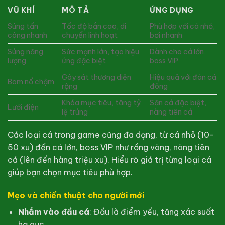
VŨ KHÍ
MÔ TẢ
ỨNG DỤNG
Súng tấn
Tốc độ bắn cao, di
Phù hợp với cá nhỏ,
công nhanh
chuyển linh hoạt
bơi nhanh
Súng năng
Sức mạnh lớn, tạo hiệu
Dành cho cá lớn,
lượng
ứng đặc biệt
boss VIP
Gây sát thương diện
Hiệu quả với đàn cá
Bom nổ chậm
rộng
đông
Khóa mục tiêu, tăng tỷ
Săn cá đặc biệt,
Lưới điện
lệ trúng
nàng tiên cá
Các loại cá trong game cũng đa dạng, từ cá nhỏ (10-
50 xu) đến cá lớn, boss VIP như rồng vàng, nàng tiên
cá (lên đến hàng triệu xu). Hiểu rõ giá trị từng loại cá
giúp bạn chọn mục tiêu phù hợp.
Mẹo và chiến thuật cho người mới
Nhắm vào đầu cá
: Đầu là điểm yếu, tăng xác suất
hạ gục.