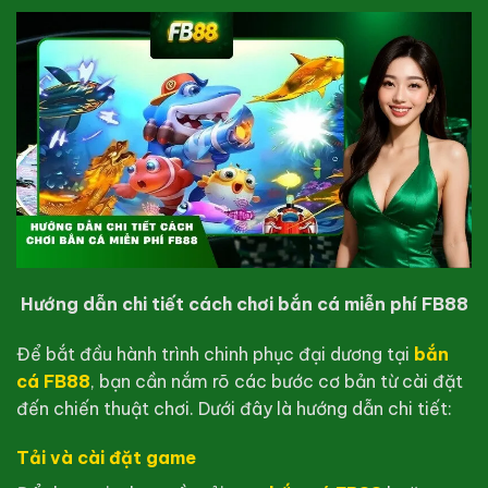
Hướng dẫn chi tiết cách chơi bắn cá miễn phí FB88
Để bắt đầu hành trình chinh phục đại dương tại
bắn
cá FB88
, bạn cần nắm rõ các bước cơ bản từ cài đặt
đến chiến thuật chơi. Dưới đây là hướng dẫn chi tiết:
Tải và cài đặt game