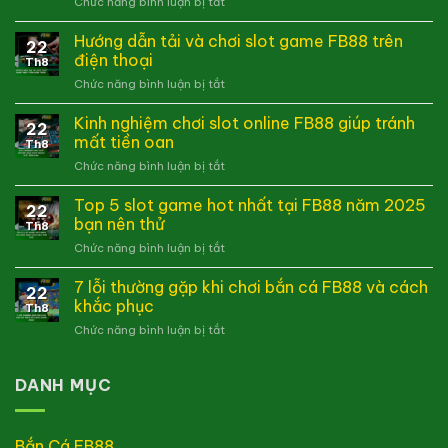
Chức năng bình luận bị tắt
ở
Giải
mã
Hướng dẫn tải và chơi slot game FB88 trên
22
các
điện thoại
Th8
tính
Chức năng bình luận bị tắt
ở
năng
Hướng
đặc
dẫn
Kinh nghiệm chơi slot online FB88 giúp tránh
biệt
22
tải
trong
mất tiền oan
Th8
và
slot
Chức năng bình luận bị tắt
ở
chơi
game
Kinh
slot
FB88
nghiệm
Top 5 slot game hot nhất tại FB88 năm 2025
game
22
chơi
FB88
bạn nên thử
Th8
slot
trên
Chức năng bình luận bị tắt
ở
online
điện
Top
FB88
thoại
5
7 lỗi thường gặp khi chơi bắn cá FB88 và cách
giúp
22
slot
tránh
khắc phục
Th8
game
mất
Chức năng bình luận bị tắt
ở
hot
tiền
7
nhất
oan
lỗi
tại
thường
DANH MỤC
FB88
gặp
năm
khi
2025
chơi
bạn
Bắn Cá FB88