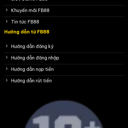
Khuyến mãi FB88
Tin tức FB88
Hướng dẫn từ FB88
Hướng dẫn đăng ký
Hướng dẫn đăng nhập
Hướng dẫn nạp tiền
Hướng dẫn rút tiền