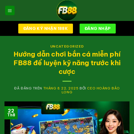
Chuyển
đến
nội
dung
ĐĂNG KÝ NHẬN 188K
ĐĂNG NHẬP
UNCATEGORIZED
Hướng dẫn chơi bắn cá miễn phí
FB88 để luyện kỹ năng trước khi
cược
ĐÃ ĐĂNG TRÊN
THÁNG 8 22, 2025
BỞI
CEO HOÀNG BẢO
LONG
22
Th8