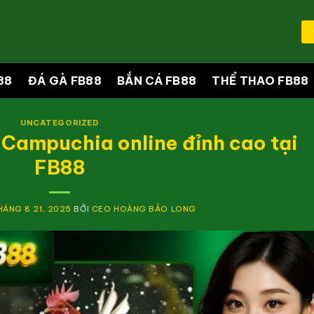
88
ĐÁ GÀ FB88
BẮN CÁ FB88
THỂ THAO FB88
UNCATEGORIZED
 Campuchia online đỉnh cao tại
FB88
HÁNG 8 21, 2025
BỞI
CEO HOÀNG BẢO LONG