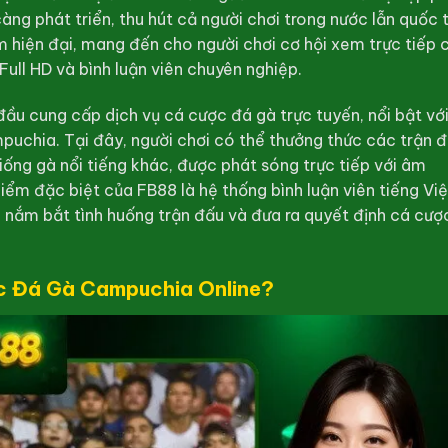
g phát triển, thu hút cả người chơi trong nước lẫn quốc t
 hiện đại, mang đến cho người chơi cơ hội xem trực tiếp 
 Full HD và bình luận viên chuyên nghiệp.
ầu cung cấp dịch vụ cá cược đá gà trực tuyến, nổi bật vớ
uchia. Tại đây, người chơi có thể thưởng thức các trận 
ống gà nổi tiếng khác, được phát sóng trực tiếp với âm
iểm đặc biệt của FB88 là hệ thống bình luận viên tiếng Việ
g nắm bắt tình huống trận đấu và đưa ra quyết định cá cượ
c Đá Gà Campuchia Online?