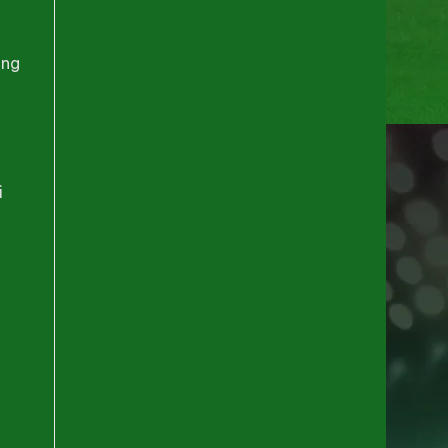
ang
i