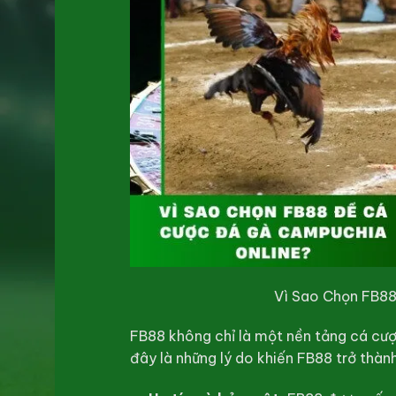
Vì Sao Chọn FB8
FB88 không chỉ là một nền tảng cá cược
đây là những lý do khiến FB88 trở thàn