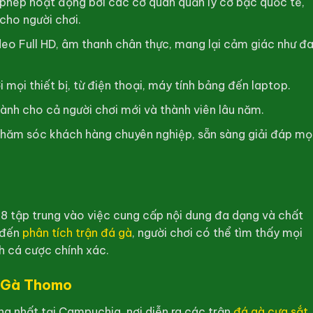
hép hoạt động bởi các cơ quan quản lý cờ bạc quốc tế,
cho người chơi.
eo Full HD, âm thanh chân thực, mang lại cảm giác như đ
 mọi thiết bị, từ điện thoại, máy tính bảng đến laptop.
ành cho cả người chơi mới và thành viên lâu năm.
hăm sóc khách hàng chuyên nghiệp, sẵn sàng giải đáp mọ
8 tập trung vào việc cung cấp nội dung đa dạng và chất
p đến
phân tích trận đá gà
, người chơi có thể tìm thấy mọi
nh cá cược chính xác.
g Gà Thomo
ng nhất tại Campuchia, nơi diễn ra các trận
đá gà cựa sắt