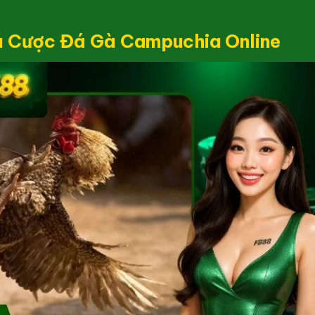
 Cược Đá Gà Campuchia Online