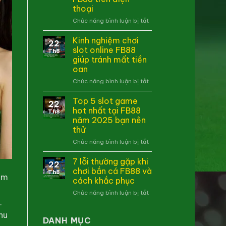
năng
thoại
đặc
biệt
Chức năng bình luận bị tắt
ở
trong
Hướng
slot
dẫn
Kinh nghiệm chơi
22
game
tải
slot online FB88
Th8
FB88
và
giúp tránh mất tiền
chơi
oan
slot
game
Chức năng bình luận bị tắt
ở
FB88
Kinh
trên
nghiệm
Top 5 slot game
22
điện
chơi
hot nhất tại FB88
Th8
thoại
slot
năm 2025 bạn nên
online
thử
FB88
giúp
Chức năng bình luận bị tắt
ở
tránh
Top
mất
5
7 lỗi thường gặp khi
22
tiền
slot
chơi bắn cá FB88 và
Th8
oan
Nam
game
cách khắc phục
hot
Chức năng bình luận bị tắt
ở
nhất
.
7
tại
lỗi
FB88
hu
thường
DANH MỤC
năm