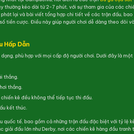
ây thường kéo dài từ 2-7 phút, với sự tham gia của các chi
hát lại và bài viết tổng hợp chi tiết về các trận đấu, bao
 số tiền cược. Điều này giúp người chơi dễ dàng theo dõi v
u Hấp Dẫn
dạng, phù hợp với mọi cấp độ người chơi. Dưới đây là một
i thắng.
hơi thắng.
chiến kê đều không thể tiếp tục thi đấu.
ấu kết thúc.
u quốc tế, bao gồm cả những trận đấu đặc biệt với tỷ lệ k
 giải đấu lớn như Derby, nơi các chiến kê hàng đầu tranh t