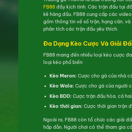
FB88
đầy kịch tính. Các trận đấu tại đ
kê hàng đầu. FB88 cung cấp các video p
gồm thông tin về số trận, hạng cân, và
phân tích các trận đấu yêu thích.
Đa Dạng Kèo Cược Và Giải Đấ
FB88 mang đến nhiều loại kèo cược đa 
loại kèo phổ biến:
Kèo Meron:
Cược cho gà của nhà cá
Kèo Wala:
Cược cho gà của người c
Kèo BDD:
Cược trận đấu hòa, cả hai 
Kèo thời gian:
Cược thời gian trận đ
Ngoài ra, FB88 còn tổ chức các giải đấ
hấp dẫn. Người chơi có thể tham gia các