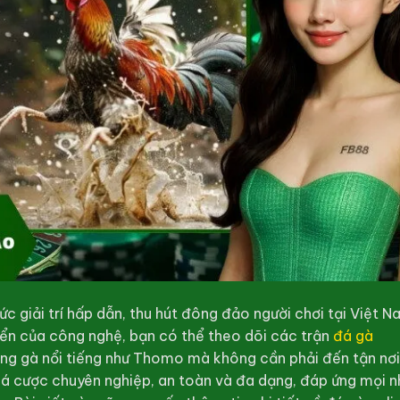
c giải trí hấp dẫn, thu hút đông đảo người chơi tại Việt 
iển của công nghệ, bạn có thể theo dõi các trận
đá gà
ờng gà nổi tiếng như Thomo mà không cần phải đến tận nơi
á cược chuyên nghiệp, an toàn và đa dạng, đáp ứng mọi n