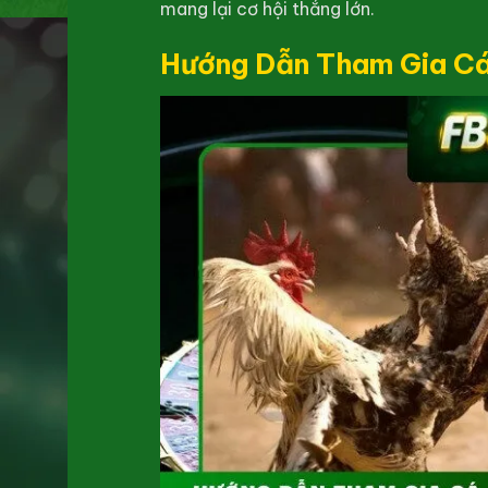
mang lại cơ hội thắng lớn.
Hướng Dẫn Tham Gia Cá