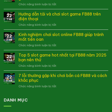
Chức năng bình luận bị tắt
ở
Giải
mã
Hướng dẫn tải và chơi slot game FB88 trên
22
các
điện thoại
Th8
tính
Chức năng bình luận bị tắt
ở
năng
Hướng
đặc
dẫn
Kinh nghiệm chơi slot online FB88 giúp tránh
biệt
22
tải
trong
mất tiền oan
Th8
và
slot
Chức năng bình luận bị tắt
ở
chơi
game
Kinh
slot
FB88
nghiệm
Top 5 slot game hot nhất tại FB88 năm 2025
game
22
chơi
FB88
bạn nên thử
Th8
slot
trên
Chức năng bình luận bị tắt
ở
online
điện
Top
FB88
thoại
5
7 lỗi thường gặp khi chơi bắn cá FB88 và cách
giúp
22
slot
tránh
khắc phục
Th8
game
mất
Chức năng bình luận bị tắt
ở
hot
tiền
7
nhất
oan
lỗi
tại
thường
DANH MỤC
FB88
gặp
năm
khi
2025
chơi