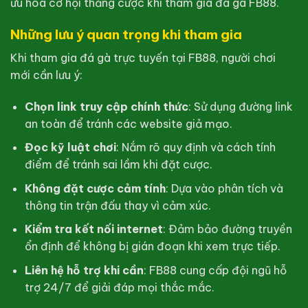
ưu hóa cơ hội thắng cược khi tham gia đá gà FB88.
Những lưu ý quan trọng khi tham gia
Khi tham gia đá gà trực tuyến tại FB88, người chơi
mới cần lưu ý:
Chọn link truy cập chính thức
: Sử dụng đường link
an toàn để tránh các website giả mạo.
Đọc kỹ luật chơi
: Nắm rõ quy định và cách tính
điểm để tránh sai lầm khi đặt cược.
Không đặt cược cảm tính
: Dựa vào phân tích và
thông tin trận đấu thay vì cảm xúc.
Kiểm tra kết nối internet
: Đảm bảo đường truyền
ổn định để không bị gián đoạn khi xem trực tiếp.
Liên hệ hỗ trợ khi cần
: FB88 cung cấp đội ngũ hỗ
trợ 24/7 để giải đáp mọi thắc mắc.