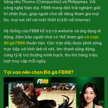
tiếng như Thomo (Campuchia) và Philippines. Với
công nghệ hiện đại, FB88 mang đến trải nghiệm giải
trí chân thực, giúp người chơi dễ dàng tham gia mọi
lúc, mọi nơi chỉ với một thiết bị kết nối internet.
Hệ thống của FB88 hỗ trợ cả website và ứng dụng di
động, đảm bảo người chơi có thể tham gia
cá cược
đá gà FB88
thuận tiện. Các trận đấu được phát sóng
trực tiếp với hình ảnh rõ nét, âm thanh sống động,
cùng tỷ lệ trả thưởng minh bạch, thu hút hàng triệu
lượt truy cập mỗi ngày.
Tại sao nên chọn Đá gà FB88?