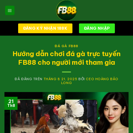
Chuyển
đến
nội
dung
ĐĂNG KÝ NHẬN 188K
ĐĂNG NHẬP
ĐÁ GÀ FB88
Hướng dẫn chơi đá gà trực tuyến
FB88 cho người mới tham gia
ĐÃ ĐĂNG TRÊN
THÁNG 8 21, 2025
BỞI
CEO HOÀNG BẢO
LONG
21
Th8