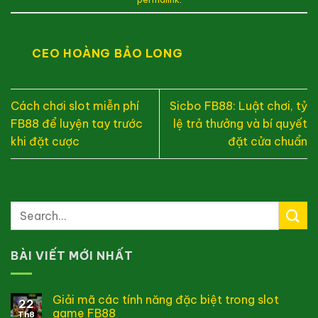
CEO HOÀNG BẢO LONG
Cách chơi slot miễn phí
Sicbo FB88: Luật chơi, tỷ
FB88 để luyện tay trước
lệ trả thưởng và bí quyết
khi đặt cược
đặt cửa chuẩn
BÀI VIẾT MỚI NHẤT
Giải mã các tính năng đặc biệt trong slot
22
game FB88
Th8