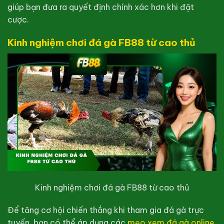
giúp bạn đưa ra quyết định chính xác hơn khi đặt
cược.
Kinh nghiệm chơi đá gà FB88 từ cao thủ
Kinh nghiệm chơi đá gà FB88 từ cao thủ
Để tăng cơ hội chiến thắng khi tham gia đá gà trực
tuyến, bạn có thể áp dụng các
mẹo xem đá gà online